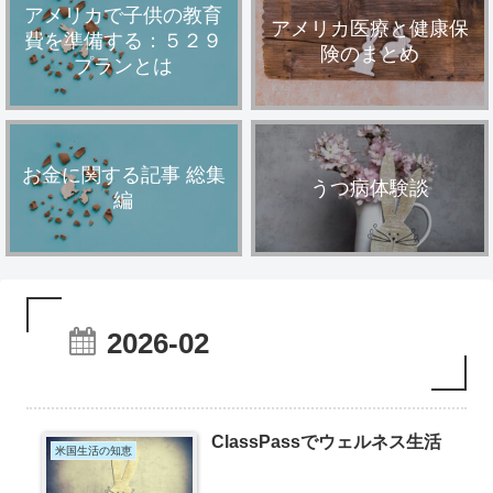
アメリカで子供の教育
アメリカ医療と健康保
費を準備する：５２９
険のまとめ
プランとは
お金に関する記事 総集
うつ病体験談
編
2026-02
ClassPassでウェルネス生活
米国生活の知恵