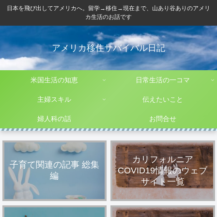
日本を飛び出してアメリカへ。留学→移住→現在まで、山あり谷ありのアメリ
カ生活のお話です
アメリカ移住サバイバル日記
米国生活の知恵
日常生活の一コマ
主婦スキル
伝えたいこと
婦人科の話
お問合せ
カリフォルニア
子育て関連の記事 総集
COVID19情報のウェブ
編
サイト一覧