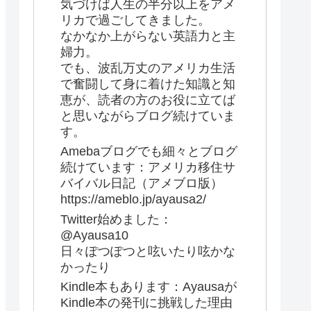
気づけば人生の半分以上をアメ
リカで過ごしてきました。
なかなか上がらない英語力と主
婦力。
でも、波乱万丈のアメリカ生活
で奮闘して身に着けた知識と知
恵が、読者の方のお役に立てば
と思いながらブログ続けていま
す。
Amebaブログでも細々とブログ
続けています：アメリカ移住サ
バイバル日記（アメブロ版）
https://ameblo.jp/ayausa2/
Twitter始めました：
@Ayausa10
日々ぽつぽつと呟いたり呟かな
かったり
Kindle本もあります：Ayausaが
Kindle本の発刊に挑戦した理由