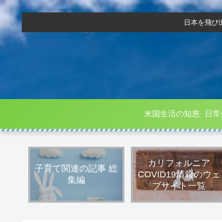
日本を飛び
米国生活の知恵
日常
カリフォルニア
子育て関連の記事 総
COVID19情報のウェ
集編
ブサイト一覧