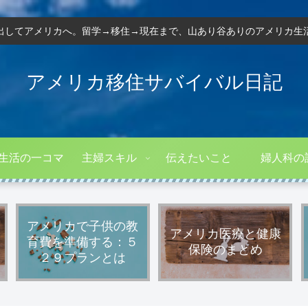
出してアメリカへ。留学→移住→現在まで、山あり谷ありのアメリカ生
アメリカ移住サバイバル日記
生活の一コマ
主婦スキル
伝えたいこと
婦人科の
アメリカで子供の教
アメリカ医療と健康
育費を準備する：５
保険のまとめ
２９プランとは