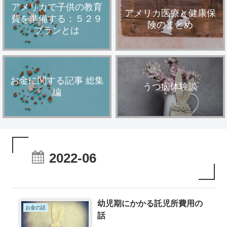
アメリカで子供の教育
アメリカ医療と健康保
費を準備する：５２９
険のまとめ
プランとは
お金に関する記事 総集
うつ病体験談
編
2022-06
幼児期にかかる託児所費用の
お金の話
話