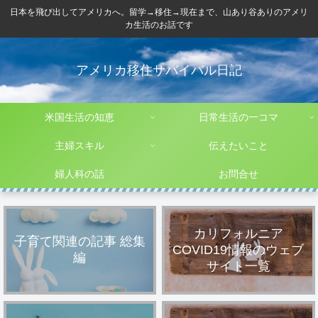
日本を飛び出してアメリカへ。留学→移住→現在まで、山あり谷ありのアメリ
カ生活のお話です
アメリカ移住サバイバル日記
米国生活の知恵
日常生活の一コマ
主婦スキル
伝えたいこと
婦人科の話
お問合せ
カリフォルニア
子育て関連の記事 総集
COVID19情報のウェブ
編
サイト一覧