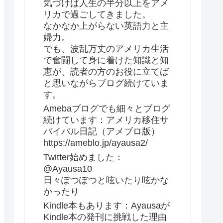
気づけば人生の半分以上をアメ
リカで過ごしてきました。
なかなか上がらない英語力と主
婦力。
でも、波乱万丈のアメリカ生活
で奮闘して身に着けた知識と知
恵が、読者の方のお役に立てば
と思いながらブログ続けていま
す。
Amebaブログでも細々とブログ
続けています：アメリカ移住サ
バイバル日記（アメブロ版）
https://ameblo.jp/ayausa2/
Twitter始めました：
@Ayausa10
日々ぽつぽつと呟いたり呟かな
かったり
Kindle本もあります：Ayausaが
Kindle本の発刊に挑戦した理由