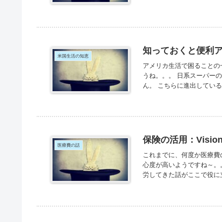
知っておくと便利
米国生活の知恵
アメリカ生活で困ることの
うね。。。 日系スーパー
ん。 こちらに進出している
保険の活用：Visi
医療費の話
これまでに、何度か医療費
心度が高いようですね～。
労してきた話がここで役に立