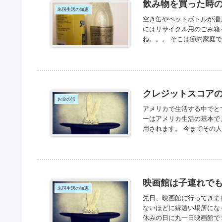
飲み物を買った時
米国生活の知恵
空き缶やペットボトルが溜
にはリサイクル用のごみ箱
ね。。。 そこは節約家庭で
クレジットスコア
お金の話
アメリカで生活する中でと
ーはアメリカ生活の基本で
用されます。 今までその人
映画館は子連れで
米国生活の知恵
先日、映画館に行ってきま
ないほどに縁遠い場所にな
休みの日に丸一日映画館で２