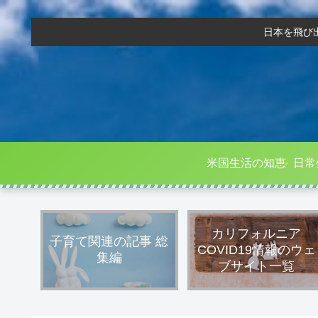
日本を飛び
米国生活の知恵
日常
カリフォルニア
子育て関連の記事 総
COVID19情報のウェ
集編
ブサイト一覧