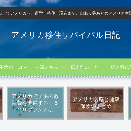
出してアメリカへ。留学→移住→現在まで、山あり谷ありのアメリカ生
アメリカ移住サバイバル日記
生活の一コマ
主婦スキル
伝えたいこと
婦人科の
アメリカで子供の教
アメリカ医療と健康
育費を準備する：５
保険のまとめ
２９プランとは