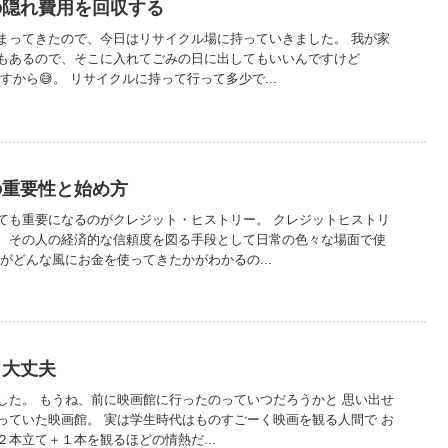
の隠れ費用を回収する
まってきたので、今日はリサイクル場に持っていきました。 我が家
もあるので、そこに入れてごみの日に出してもいいんですけど
すから😅。 リサイクルに持って行って多少で...
の重要性と始め方
ても重要になるのがクレジット・ヒストリー。 クレジットヒストリ
、その人の経済的な信頼度を図る手段として日常の色々な場面で使
がどんな風にお金を使ってきたかがわかるの...
も大丈夫
した。 もうね、前に映画館に行ったのっていつだろうかと 思い出せ
っていた映画館。 実は学生時代はものすごーく映画を観る人間で お
本立て＋１本を観るほどの情熱だ...