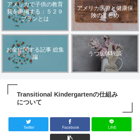
アメリカで子供の教育
アメリカ医療と健康保
費を準備する：５２９
険のまとめ
プランとは
お金に関する記事 総集
うつ病体験談
編
Transitional Kindergartenの仕組み
について
Twitter
Facebook
LINE