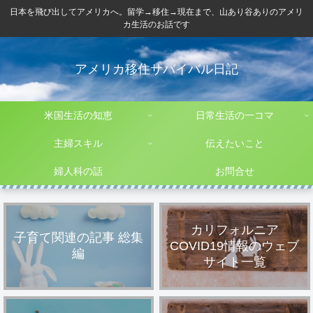
日本を飛び出してアメリカへ。留学→移住→現在まで、山あり谷ありのアメリ
カ生活のお話です
アメリカ移住サバイバル日記
米国生活の知恵
日常生活の一コマ
主婦スキル
伝えたいこと
婦人科の話
お問合せ
カリフォルニア
子育て関連の記事 総集
COVID19情報のウェブ
編
サイト一覧