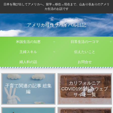
日本を飛び出してアメリカへ。留学→移住→現在まで、山あり谷ありのアメリ
カ生活のお話です
アメリカ移住サバイバル日記
米国生活の知恵
日常生活の一コマ
主婦スキル
伝えたいこと
婦人科の話
お問合せ
カリフォルニア
子育て関連の記事 総集
COVID19情報のウェブ
編
サイト一覧