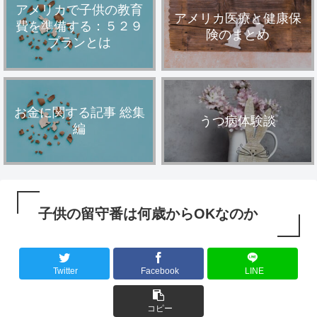
アメリカで子供の教育
アメリカ医療と健康保
費を準備する：５２９
険のまとめ
プランとは
お金に関する記事 総集
うつ病体験談
編
子供の留守番は何歳からOKなのか
Twitter
Facebook
LINE
コピー