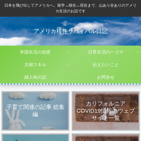
日本を飛び出してアメリカへ。留学→移住→現在まで、山あり谷ありのアメリ
カ生活のお話です
アメリカ移住サバイバル日記
米国生活の知恵
日常生活の一コマ
主婦スキル
伝えたいこと
婦人科の話
お問合せ
カリフォルニア
子育て関連の記事 総集
COVID19情報のウェブ
編
サイト一覧