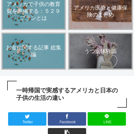
アメリカで子供の教育
アメリカ医療と健康保
費を準備する：５２９
険のまとめ
プランとは
お金に関する記事 総集
うつ病体験談
編
一時帰国で実感するアメリカと日本の
子供の生活の違い
Twitter
Facebook
LINE