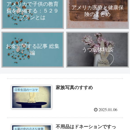
アメリカで子供の教育
アメリカ医療と健康保
費を準備する：５２９
険のまとめ
プランとは
お金に関する記事 総集
うつ病体験談
編
家族写真のすすめ
日常生活の一コマ
2025.01.06
不用品はドネーションですっ
お家の中の小さな改善