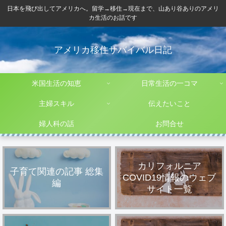
日本を飛び出してアメリカへ。留学→移住→現在まで、山あり谷ありのアメリ
カ生活のお話です
アメリカ移住サバイバル日記
米国生活の知恵
日常生活の一コマ
主婦スキル
伝えたいこと
婦人科の話
お問合せ
カリフォルニア
子育て関連の記事 総集
COVID19情報のウェブ
編
サイト一覧