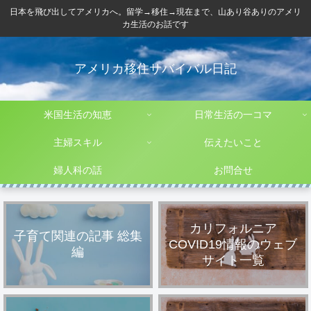
日本を飛び出してアメリカへ。留学→移住→現在まで、山あり谷ありのアメリ
カ生活のお話です
アメリカ移住サバイバル日記
米国生活の知恵
日常生活の一コマ
主婦スキル
伝えたいこと
婦人科の話
お問合せ
カリフォルニア
子育て関連の記事 総集
COVID19情報のウェブ
編
サイト一覧