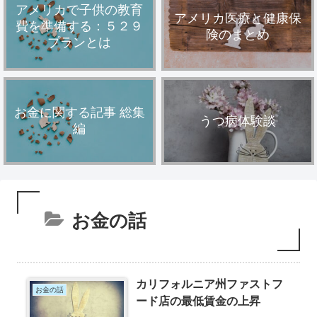
アメリカで子供の教育
アメリカ医療と健康保
費を準備する：５２９
険のまとめ
プランとは
お金に関する記事 総集
うつ病体験談
編
お金の話
カリフォルニア州ファストフ
お金の話
ード店の最低賃金の上昇