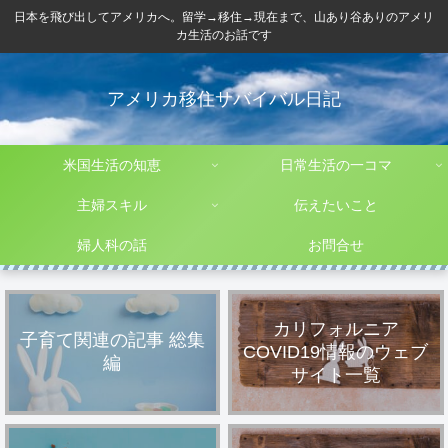
日本を飛び出してアメリカへ。留学→移住→現在まで、山あり谷ありのアメリ
カ生活のお話です
アメリカ移住サバイバル日記
米国生活の知恵
日常生活の一コマ
主婦スキル
伝えたいこと
婦人科の話
お問合せ
カリフォルニア
子育て関連の記事 総集
COVID19情報のウェブ
編
サイト一覧