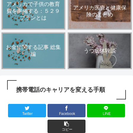
アメリカで子供の教育
アメリカ医療と健康保
費を準備する：５２９
険のまとめ
プランとは
お金に関する記事 総集
うつ病体験談
編
携帯電話のキャリアを変える手順
Twitter
Facebook
LINE
コピー