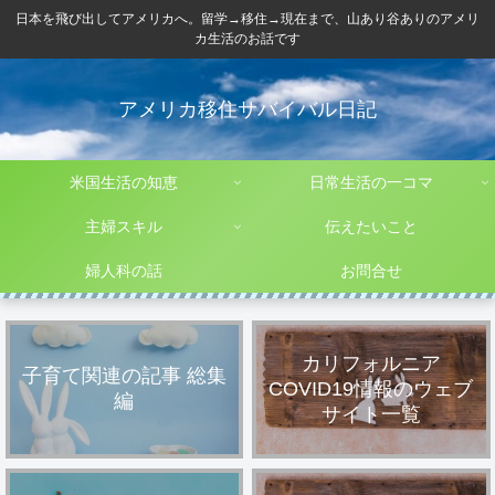
日本を飛び出してアメリカへ。留学→移住→現在まで、山あり谷ありのアメリ
カ生活のお話です
アメリカ移住サバイバル日記
米国生活の知恵
日常生活の一コマ
主婦スキル
伝えたいこと
婦人科の話
お問合せ
カリフォルニア
子育て関連の記事 総集
COVID19情報のウェブ
編
サイト一覧