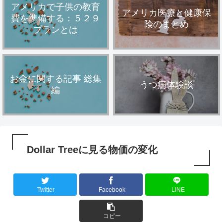
アメリカで子供の教育
アメリカ医療と健康保
費を準備する：５２９
険のまとめ
プランとは
お金に関する記事 総集
うつ病体験談
編
Dollar Treeに見る物価の変化
Twitter
Facebook
LINE
コピー