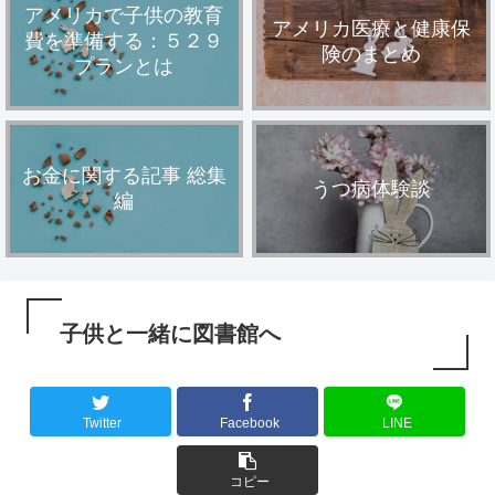
アメリカで子供の教育
アメリカ医療と健康保
費を準備する：５２９
険のまとめ
プランとは
お金に関する記事 総集
うつ病体験談
編
子供と一緒に図書館へ
Twitter
Facebook
LINE
コピー