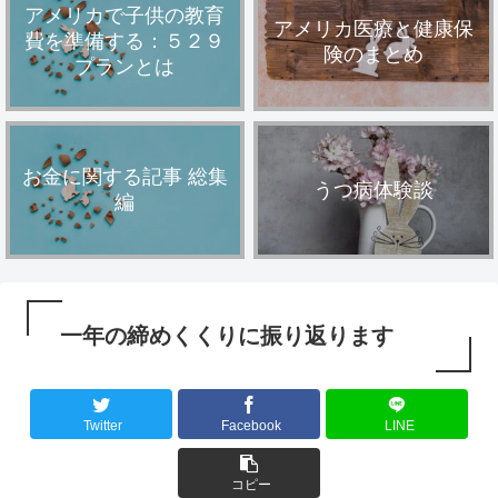
アメリカで子供の教育
アメリカ医療と健康保
費を準備する：５２９
険のまとめ
プランとは
お金に関する記事 総集
うつ病体験談
編
一年の締めくくりに振り返ります
Twitter
Facebook
LINE
コピー