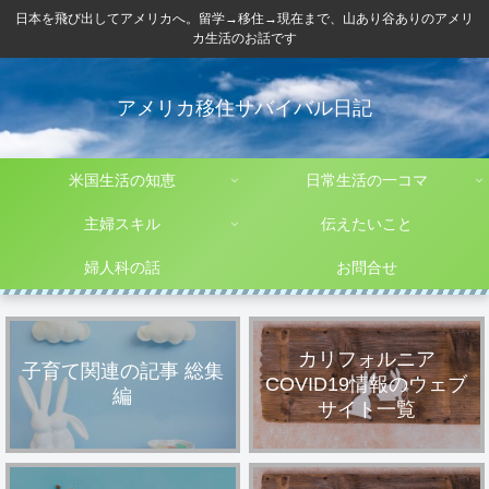
日本を飛び出してアメリカへ。留学→移住→現在まで、山あり谷ありのアメリ
カ生活のお話です
アメリカ移住サバイバル日記
米国生活の知恵
日常生活の一コマ
主婦スキル
伝えたいこと
婦人科の話
お問合せ
カリフォルニア
子育て関連の記事 総集
COVID19情報のウェブ
編
サイト一覧