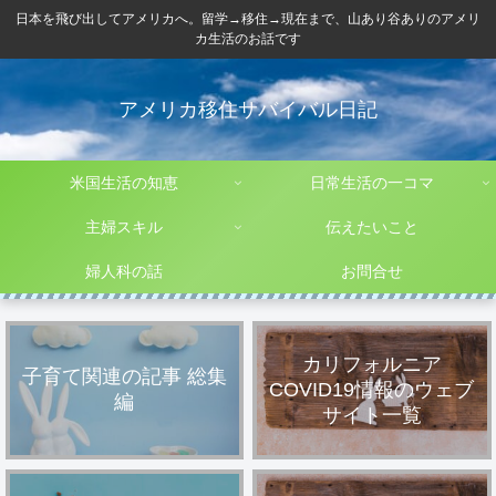
日本を飛び出してアメリカへ。留学→移住→現在まで、山あり谷ありのアメリ
カ生活のお話です
アメリカ移住サバイバル日記
米国生活の知恵
日常生活の一コマ
主婦スキル
伝えたいこと
婦人科の話
お問合せ
カリフォルニア
子育て関連の記事 総集
COVID19情報のウェブ
編
サイト一覧