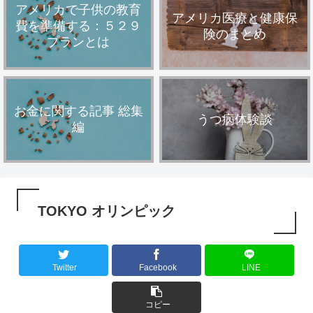
アメリカで子供の教育
アメリカ医療と健康保
費を準備する：５２９
険のまとめ
プランとは
お金に関する記事 総集
うつ病体験談
編
TOKYO オリンピック
Twitter
Facebook
LINE
コピー