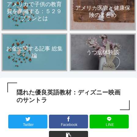
アメリカで子供の教育
アメリカ医療と健康保
費を準備する：５２９
険のまとめ
プランとは
お金に関する記事 総集
うつ病体験談
編
隠れた優良英語教材：ディズニー映画
のサントラ
Twitter
Facebook
LINE