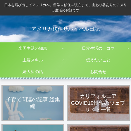
日本を飛び出してアメリカへ。留学→移住→現在まで、山あり谷ありのアメリ
カ生活のお話です
アメリカ移住サバイバル日記
米国生活の知恵
日常生活の一コマ
主婦スキル
伝えたいこと
婦人科の話
お問合せ
カリフォルニア
子育て関連の記事 総集
COVID19情報のウェブ
編
サイト一覧