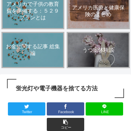
アメリカで子供の教育
アメリカ医療と健康保
費を準備する：５２９
険のまとめ
プランとは
お金に関する記事 総集
うつ病体験談
編
蛍光灯や電子機器を捨てる方法
Twitter
Facebook
LINE
コピー