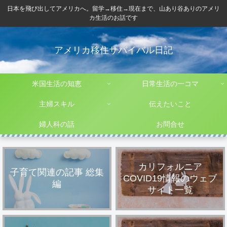
日本を飛び出してアメリカへ。留学→移住→現在まで、山あり谷ありのアメリ
カ生活のお話です
アメリカ移住サバイバル日記
米国生活の知恵
日常生活の一コマ
主婦スキル
伝えたいこと
婦人科の話
お問合せ
カリフォルニア
子育て関連の記事 総集
COVID19情報のウェブ
編
サイト一覧