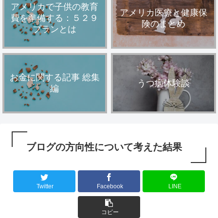
アメリカで子供の教育
アメリカ医療と健康保
費を準備する：５２９
険のまとめ
プランとは
お金に関する記事 総集
うつ病体験談
編
ブログの方向性について考えた結果
Twitter
Facebook
LINE
コピー