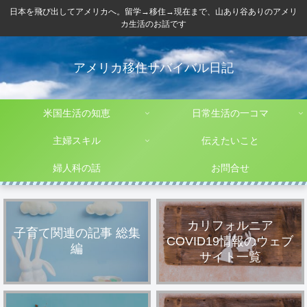
日本を飛び出してアメリカへ。留学→移住→現在まで、山あり谷ありのアメリ
カ生活のお話です
アメリカ移住サバイバル日記
米国生活の知恵
日常生活の一コマ
主婦スキル
伝えたいこと
婦人科の話
お問合せ
カリフォルニア
子育て関連の記事 総集
COVID19情報のウェブ
編
サイト一覧