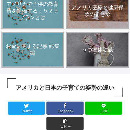
アメリカで子供の教育
アメリカ医療と健康保
費を準備する：５２９
険のまとめ
プランとは
お金に関する記事 総集
うつ病体験談
編
アメリカと日本の子育ての姿勢の違い
Twitter
Facebook
LINE
コピー