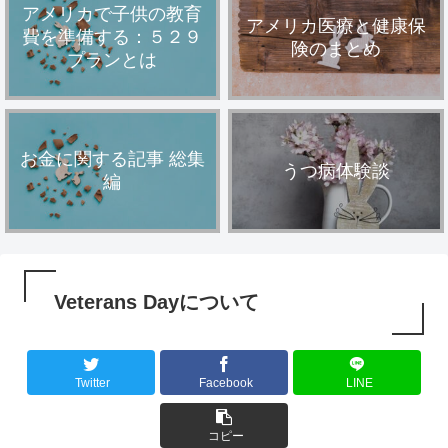
アメリカで子供の教育
アメリカ医療と健康保
費を準備する：５２９
険のまとめ
プランとは
お金に関する記事 総集
うつ病体験談
編
Veterans Dayについて
Twitter
Facebook
LINE
コピー