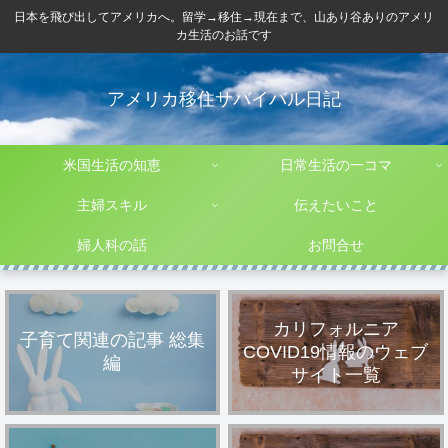
日本を飛び出してアメリカへ。留学→移住→現在まで、山あり谷ありのアメリ
カ生活のお話です
アメリカ移住サバイバル日記
米国生活の知恵
日常生活の一コマ
主婦スキル
伝えたいこと
婦人科の話
お問合せ
カリフォルニア
子育て関連の記事 総集
COVID19情報のウェブ
編
サイト一覧