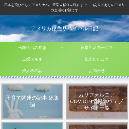
日本を飛び出してアメリカへ。留学→移住→現在まで、山あり谷ありのアメリ
カ生活のお話です
アメリカ移住サバイバル日記
米国生活の知恵
日常生活の一コマ
主婦スキル
伝えたいこと
婦人科の話
お問合せ
カリフォルニア
子育て関連の記事 総集
COVID19情報のウェブ
編
サイト一覧