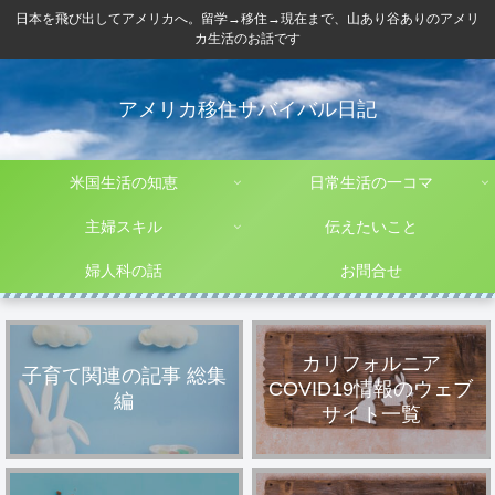
日本を飛び出してアメリカへ。留学→移住→現在まで、山あり谷ありのアメリ
カ生活のお話です
アメリカ移住サバイバル日記
米国生活の知恵
日常生活の一コマ
主婦スキル
伝えたいこと
婦人科の話
お問合せ
カリフォルニア
子育て関連の記事 総集
COVID19情報のウェブ
編
サイト一覧