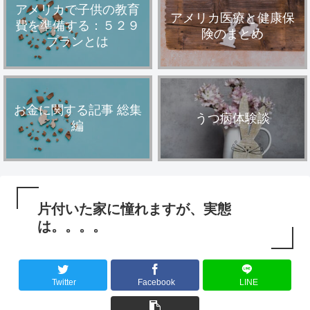
アメリカで子供の教育
アメリカ医療と健康保
費を準備する：５２９
険のまとめ
プランとは
お金に関する記事 総集
うつ病体験談
編
片付いた家に憧れますが、実態
は。。。。
Twitter
Facebook
LINE