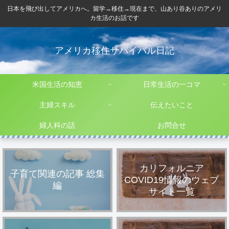
日本を飛び出してアメリカへ。留学→移住→現在まで、山あり谷ありのアメリ
カ生活のお話です
アメリカ移住サバイバル日記
米国生活の知恵
日常生活の一コマ
主婦スキル
伝えたいこと
婦人科の話
お問合せ
カリフォルニア
子育て関連の記事 総集
COVID19情報のウェブ
編
サイト一覧