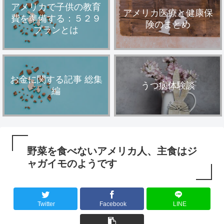
アメリカで子供の教育
アメリカ医療と健康保
費を準備する：５２９
険のまとめ
プランとは
お金に関する記事 総集
うつ病体験談
編
野菜を食べないアメリカ人、主食はジ
ャガイモのようです
Twitter
Facebook
LINE