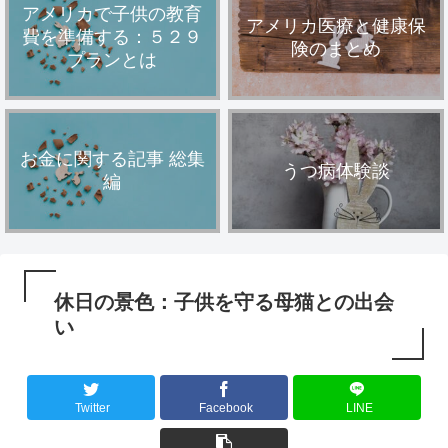
アメリカで子供の教育
アメリカ医療と健康保
費を準備する：５２９
険のまとめ
プランとは
お金に関する記事 総集
うつ病体験談
編
休日の景色：子供を守る母猫との出会
い
Twitter
Facebook
LINE