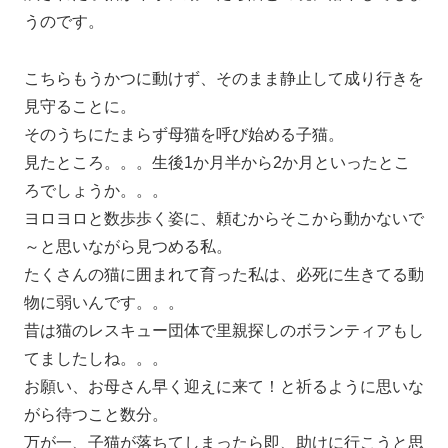
うのです。
こちらもうかつに動けず、そのまま静止して成り行きを
見守ることに。
そのうちにたまらず母猫を呼び始める子猫。
見たところ。。。生後1か月半から2か月といったとこ
ろでしょうか。。。
ヨロヨロと数歩歩く姿に、頼むからそこから動かないで
～と思いながら見つめる私。
たくさんの猫に囲まれて育った私は、必死に生きてる動
物に弱いんです。。。
昔は猫のレスキュー団体で里親探しのボランティアもし
てましたしね。。。
お願い、お母さん早く迎えに来て！と祈るように思いな
がら待つこと数分。
万が一、子猫が落ちてしまったら即、助けに行こうと思