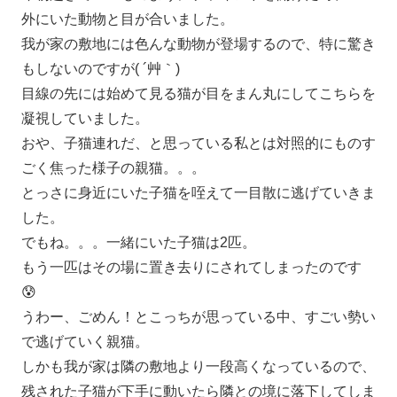
外にいた動物と目が合いました。
我が家の敷地には色んな動物が登場するので、特に驚き
もしないのですが( ´艸｀)
目線の先には始めて見る猫が目をまん丸にしてこちらを
凝視していました。
おや、子猫連れだ、と思っている私とは対照的にものす
ごく焦った様子の親猫。。。
とっさに身近にいた子猫を咥えて一目散に逃げていきま
した。
でもね。。。一緒にいた子猫は2匹。
もう一匹はその場に置き去りにされてしまったのです
😰
うわー、ごめん！とこっちが思っている中、すごい勢い
で逃げていく親猫。
しかも我が家は隣の敷地より一段高くなっているので、
残された子猫が下手に動いたら隣との境に落下してしま