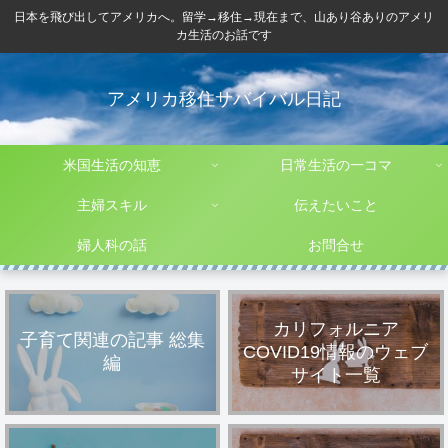
日本を飛び出してアメリカへ。留学→移住→現在まで、山あり谷ありのアメリ
カ生活のお話です
アメリカ移住サバイバル日記
米国生活の知恵
日常生活の一コマ
主婦スキル
伝えたいこと
婦人科の話
お問合せ
カリフォルニア
子育て関連の記事 総集
COVID19情報のウェブ
編
サイト一覧