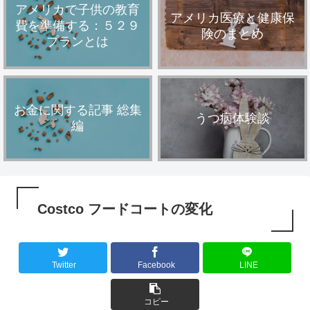
アメリカで子供の教育
アメリカ医療と健康保
費を準備する：５２９
険のまとめ
プランとは
お金に関する記事 総集
うつ病体験談
編
Costco フードコートの変化
Twitter
Facebook
LINE
コピー