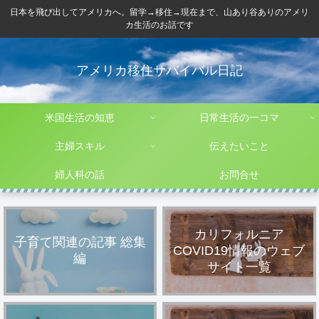
日本を飛び出してアメリカへ。留学→移住→現在まで、山あり谷ありのアメリ
カ生活のお話です
アメリカ移住サバイバル日記
米国生活の知恵
日常生活の一コマ
主婦スキル
伝えたいこと
婦人科の話
お問合せ
カリフォルニア
子育て関連の記事 総集
COVID19情報のウェブ
編
サイト一覧