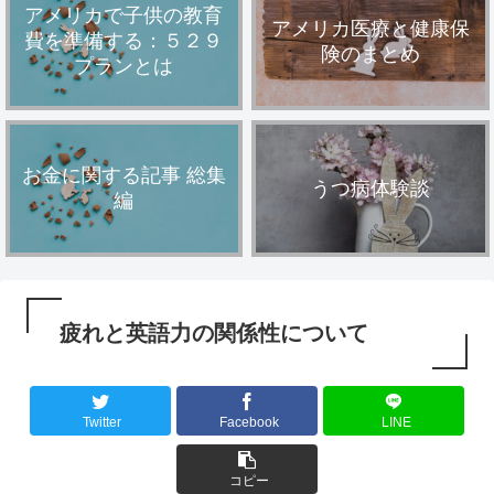
アメリカで子供の教育
アメリカ医療と健康保
費を準備する：５２９
険のまとめ
プランとは
お金に関する記事 総集
うつ病体験談
編
疲れと英語力の関係性について
Twitter
Facebook
LINE
コピー