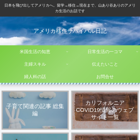
日本を飛び出してアメリカへ。留学→移住→現在まで、山あり谷ありのアメリ
カ生活のお話です
アメリカ移住サバイバル日記
米国生活の知恵
日常生活の一コマ
主婦スキル
伝えたいこと
婦人科の話
お問合せ
カリフォルニア
子育て関連の記事 総集
COVID19情報のウェブ
編
サイト一覧