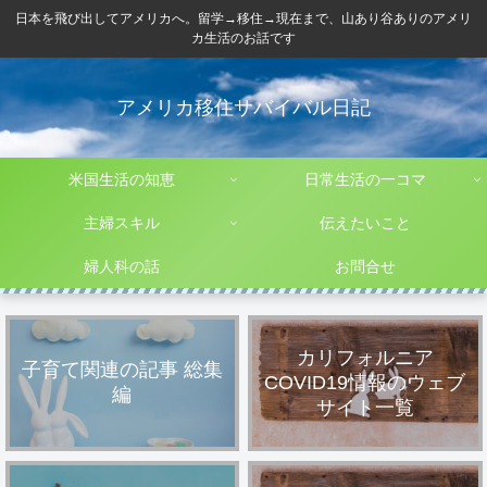
日本を飛び出してアメリカへ。留学→移住→現在まで、山あり谷ありのアメリ
カ生活のお話です
アメリカ移住サバイバル日記
米国生活の知恵
日常生活の一コマ
主婦スキル
伝えたいこと
婦人科の話
お問合せ
カリフォルニア
子育て関連の記事 総集
COVID19情報のウェブ
編
サイト一覧