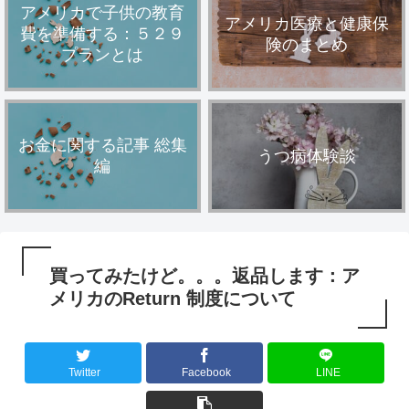
アメリカで子供の教育
アメリカ医療と健康保
費を準備する：５２９
険のまとめ
プランとは
お金に関する記事 総集
うつ病体験談
編
買ってみたけど。。。返品します：ア
メリカのReturn 制度について
Twitter
Facebook
LINE