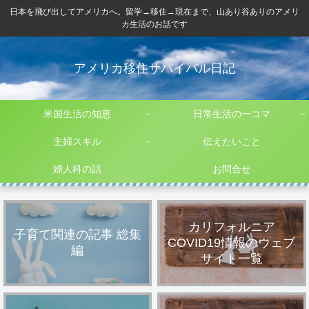
日本を飛び出してアメリカへ。留学→移住→現在まで、山あり谷ありのアメリ
カ生活のお話です
アメリカ移住サバイバル日記
米国生活の知恵
日常生活の一コマ
主婦スキル
伝えたいこと
婦人科の話
お問合せ
カリフォルニア
子育て関連の記事 総集
COVID19情報のウェブ
編
サイト一覧