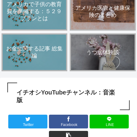
アメリカで子供の教育
アメリカ医療と健康保
費を準備する：５２９
険のまとめ
プランとは
お金に関する記事 総集
うつ病体験談
編
イチオシYouTubeチャンネル：音楽
版
Twitter
Facebook
LINE