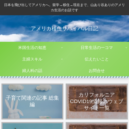
日本を飛び出してアメリカへ。留学→移住→現在まで、山あり谷ありのアメリ
カ生活のお話です
アメリカ移住サバイバル日記
米国生活の知恵
日常生活の一コマ
主婦スキル
伝えたいこと
婦人科の話
お問合せ
カリフォルニア
子育て関連の記事 総集
COVID19情報のウェブ
編
サイト一覧