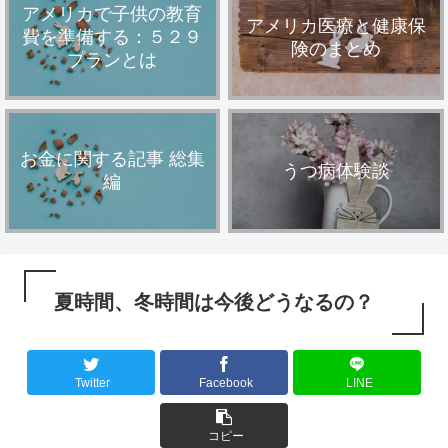
アメリカで子供の教育
アメリカ医療と健康保
費を準備する：５２９
険のまとめ
プランとは
お金に関する記事 総集
うつ病体験談
編
夏時間、冬時間は今後どうなるの？
Twitter
Facebook
LINE
コピー