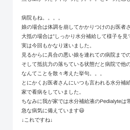
病院もね。。。。
娘の場合は体調を崩してかかりつけのお医者
大抵の場合は”しっかり水分補給して様子を見て
実は今回もかなり迷いました。
見るからに具合の悪い娘を連れての病院まで
そして抵抗力の落ちている状態だと病院で他
なんてことを散々考えた挙句。。。
とにかくお医者さんにいつも言われる水分補
家で看病をしていました。
ちなみに我が家では水分補給液のPedialyte
急な病気に備えています😃
↓これですね↓