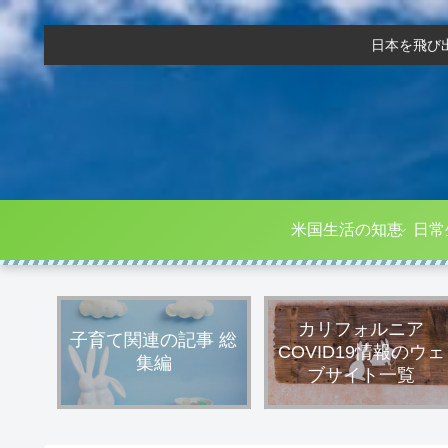
日本を飛び
米国生活の知恵
日常
カリフォルニア
子育て関連の記事 総
COVID19情報のウェ
集編
ブサイト一覧