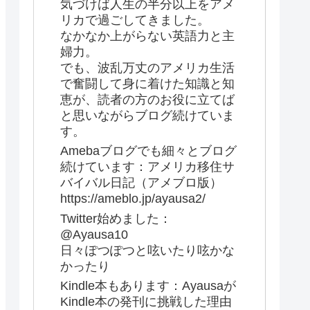
気づけば人生の半分以上をアメ
リカで過ごしてきました。
なかなか上がらない英語力と主
婦力。
でも、波乱万丈のアメリカ生活
で奮闘して身に着けた知識と知
恵が、読者の方のお役に立てば
と思いながらブログ続けていま
す。
Amebaブログでも細々とブログ
続けています：アメリカ移住サ
バイバル日記（アメブロ版）
https://ameblo.jp/ayausa2/
Twitter始めました：
@Ayausa10
日々ぽつぽつと呟いたり呟かな
かったり
Kindle本もあります：Ayausaが
Kindle本の発刊に挑戦した理由