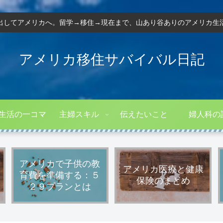
出してアメリカへ。留学→移住→現在まで、山あり谷ありのアメリカ生
アメリカ移住サバイバル日記
生活の一コマ
主婦スキル
伝えたいこと
婦人科の
アメリカで子供の教
アメリカ医療と健康
育費を準備する：５
保険のまとめ
２９プランとは